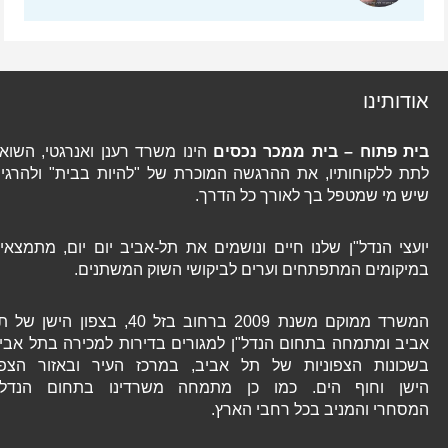
אודותינו
בית פתוח – בית ממכר נכסים
הינו משרד רענן ואנרגטי, השואף
לתת ללקוחותיו, את ההרגשה המוכרת של "להיות בבית" ולהרגיש
שיש מי שמטפל בך לאורך כל הדרך.
יועצי הנדל"ן שלנו חיים ונושמים את תל-אביב יום יום, מתמצאים
במיקומים המתפתחים וערים לביקושי השוק המשתנים.
המשרד ממוקם משנת 2009 ברחוב בזל 40, בצפון הישן של תל
אביב ומתמחה בתחום הנדל"ן למגורים בדירות למכירה בתל אביב
בשכונות הצפוניות של תל אביב, במרכז העיר ובאזור הצפון
הישן וחוף הים. כמו כן מתמחה משרדינו בתחום הנדל"ן
המסחרי והמניב בכל רחבי הארץ.