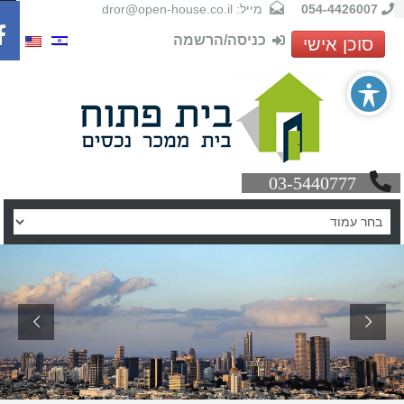
054-4426007
מייל: dror@open-house.co.il
כניסה/הרשמה
סוכן אישי
03-5440777