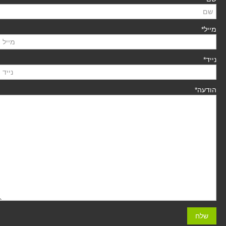
מייל*
נייד*
הודעה*