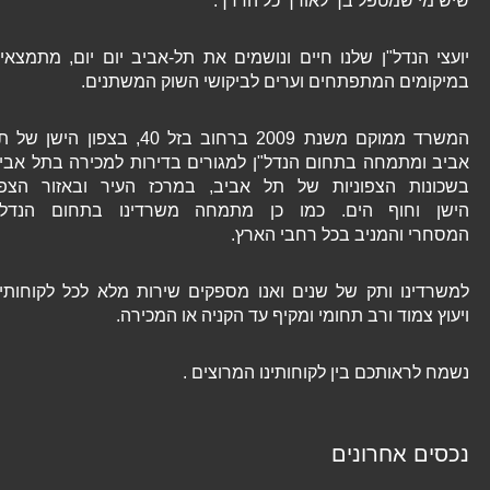
שיש מי שמטפל בך לאורך כל הדרך.
יועצי הנדל"ן שלנו חיים ונושמים את תל-אביב יום יום, מתמצאים
במיקומים המתפתחים וערים לביקושי השוק המשתנים.
המשרד ממוקם משנת 2009 ברחוב בזל 40, בצפון הישן של תל
אביב ומתמחה בתחום הנדל"ן למגורים בדירות למכירה בתל אביב
בשכונות הצפוניות של תל אביב, במרכז העיר ובאזור הצפון
הישן וחוף הים. כמו כן מתמחה משרדינו בתחום הנדל"ן
המסחרי והמניב בכל רחבי הארץ.
למשרדינו ותק של שנים ואנו מספקים שירות מלא לכל לקוחותינו
ויעוץ צמוד ורב תחומי ומקיף עד הקניה או המכירה.
נשמח לראותכם בין לקוחותינו המרוצים .
נכסים אחרונים