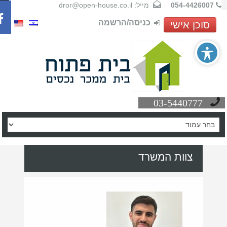
054-4426007
מייל: dror@open-house.co.il
כניסה/הרשמה
סוכן אישי
03-5440777
צוות המשרד