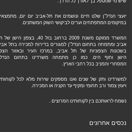
שיש מי שמטפל בך לאורך כל הדרך.
יועצי הנדל"ן שלנו חיים ונושמים את תל-אביב יום יום, מתמצאים
במיקומים המתפתחים וערים לביקושי השוק המשתנים.
המשרד ממוקם משנת 2009 ברחוב בזל 40, בצפון הישן של תל
אביב ומתמחה בתחום הנדל"ן למגורים בדירות למכירה בתל אביב
בשכונות הצפוניות של תל אביב, במרכז העיר ובאזור הצפון
הישן וחוף הים. כמו כן מתמחה משרדינו בתחום הנדל"ן
המסחרי והמניב בכל רחבי הארץ.
למשרדינו ותק של שנים ואנו מספקים שירות מלא לכל לקוחותינו
ויעוץ צמוד ורב תחומי ומקיף עד הקניה או המכירה.
נשמח לראותכם בין לקוחותינו המרוצים .
נכסים אחרונים