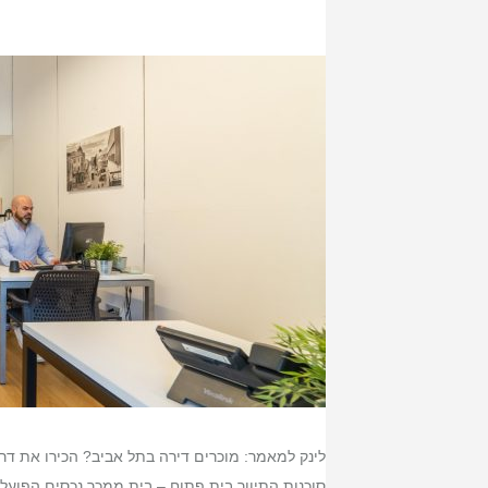
לינק למאמר: מוכרים דירה בתל אביב? הכירו את דרו
סוכנות התיווך בית פתוח – בית ממכר נכסים הפועלת כבר יותר 