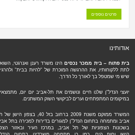
פרטים נוספים
אודותינו
בית פתוח – בית ממכר נכסים
הינו משרד רענן ואנרגטי, השואף
לתת ללקוחותיו, את ההרגשה המוכרת של "להיות בבית" ולהרגיש
שיש מי שמטפל בך לאורך כל הדרך.
יועצי הנדל"ן שלנו חיים ונושמים את תל-אביב יום יום, מתמצאים
במיקומים המתפתחים וערים לביקושי השוק המשתנים.
המשרד ממוקם משנת 2009 ברחוב בזל 40, בצפון הישן של תל
אביב ומתמחה בתחום הנדל"ן למגורים בדירות למכירה בתל אביב
בשכונות הצפוניות של תל אביב, במרכז העיר ובאזור הצפון
הישן וחוף הים. כמו כן מתמחה משרדינו בתחום הנדל"ן