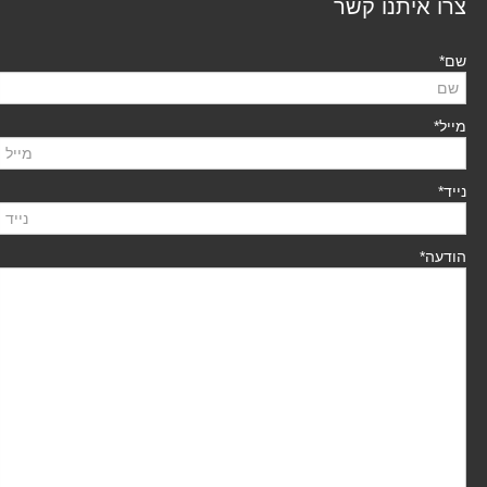
צרו איתנו קשר
שם*
מייל*
נייד*
הודעה*