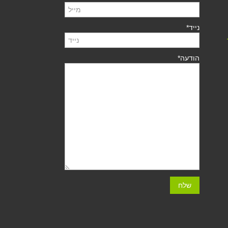
נייד*
הודעה*