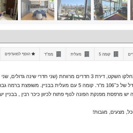
הוסף למועדפים
קומה 5
מעלית
ממ"ד
להשכרה ברחוב מלכי ישראל המבוקש, בחלקו השקט, דירת 3 חדרים מרווחת (שני חדרי שינה ג
סלון מרווח, מטבח מאובזר ומרפסת) בגודל של כ־106 מ"ר. קומה 5 עם מעלית בבניין.
יש מרפסת מפנקת הפונה לנוף פתוח לכיוון כיכר רבין , בבניין י
כל, מצעים, מגבות!