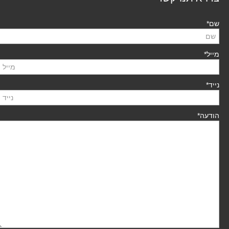
שם*
מייל*
נייד*
הודעה*