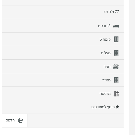
77 מ'ר נטו
3 חדרים
קומה 5
מעלית
חניה
ממ"ד
מרפסת
הוסף למועדפים
הדפס