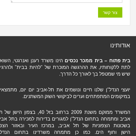
אודותינו
בית פתוח – בית ממכר נכסים
הינו משרד רענן ואנרגטי, השואף
לתת ללקוחותיו, את ההרגשה המוכרת של "להיות בבית" ולהרגיש
שיש מי שמטפל בך לאורך כל הדרך.
יועצי הנדל"ן שלנו חיים ונושמים את תל-אביב יום יום, מתמצאים
במיקומים המתפתחים וערים לביקושי השוק המשתנים.
המשרד ממוקם משנת 2009 ברחוב בזל 40, בצפון הישן של תל
אביב ומתמחה בתחום הנדל"ן למגורים בדירות למכירה בתל אביב
בשכונות הצפוניות של תל אביב, במרכז העיר ובאזור הצפון
הישן וחוף הים. כמו כן מתמחה משרדינו בתחום הנדל"ן