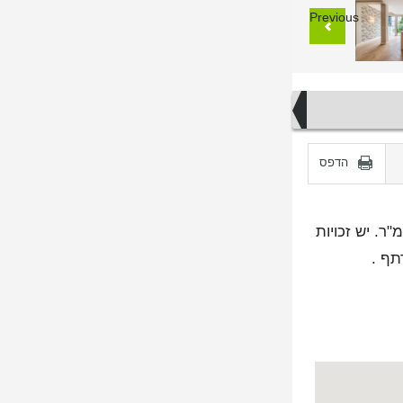
Previous
הדפס
ה בית פרטי מהמם במגרש כפול ברחוב ועידת קטוביץ ליד פארק הירקון. חלקה: 327 מ"ר, בנוי: 150 מ"ר. יש זכויות
תף .