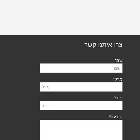
צרו איתנו קשר
שם*
מייל*
נייד*
הודעה*