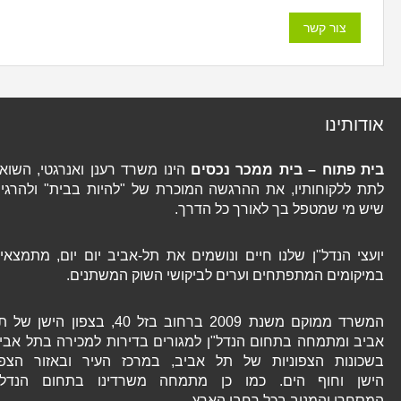
אודותינו
בית פתוח – בית ממכר נכסים
הינו משרד רענן ואנרגטי, השואף
לתת ללקוחותיו, את ההרגשה המוכרת של "להיות בבית" ולהרגיש
שיש מי שמטפל בך לאורך כל הדרך.
יועצי הנדל"ן שלנו חיים ונושמים את תל-אביב יום יום, מתמצאים
במיקומים המתפתחים וערים לביקושי השוק המשתנים.
המשרד ממוקם משנת 2009 ברחוב בזל 40, בצפון הישן של תל
אביב ומתמחה בתחום הנדל"ן למגורים בדירות למכירה בתל אביב
בשכונות הצפוניות של תל אביב, במרכז העיר ובאזור הצפון
הישן וחוף הים. כמו כן מתמחה משרדינו בתחום הנדל"ן
המסחרי והמניב בכל רחבי הארץ.