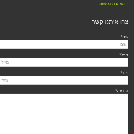
הצהרת נגישות
צרו איתנו קשר
שם*
מייל*
נייד*
הודעה*