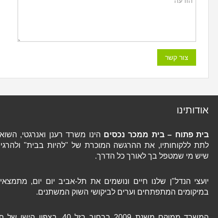
אודותינו
בית פתוח – בית ממכר נכסים
הינו משרד רענן ואנרגטי, השואף
לתת ללקוחותיו, את ההרגשה המוכרת של "להיות בבית" ולהרגיש
שיש מי שמטפל בך לאורך כל הדרך.
יועצי הנדל"ן שלנו חיים ונושמים את תל-אביב יום יום, מתמצאים
במיקומים המתפתחים וערים לביקושי השוק המשתנים.
המשרד ממוקם משנת 2009 ברחוב בזל 40, בצפון הישן של תל